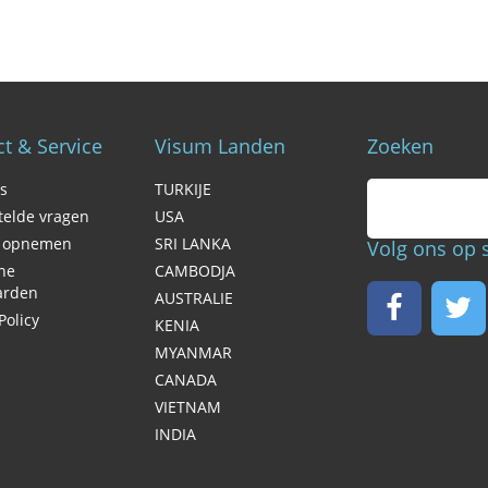
t & Service
Visum Landen
Zoeken
s
TURKIJE
telde vragen
USA
t opnemen
SRI LANKA
Volg ons op
ne
CAMBODJA
arden
AUSTRALIE
Policy
KENIA
MYANMAR
CANADA
VIETNAM
INDIA