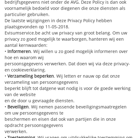
bedrijfsgegevens niet onder de AVG. Deze Policy is dan ook
voornamelijk bedoeld voor diegenen die onze diensten als
particulier gebruiken.
De laatste wijzigingen in deze Privacy Policy hebben
plaatsgevonden op 11-05-2018.
Evisumservice.be acht uw privacy van groot belang. Om uw
privacy zo goed mogelijk te waarborgen, hanteren wij een
aantal kernwaarden:
•
Informeren
. Wij willen u zo goed mogelijk informeren over
hoe en waarom wij
persoonsgegevens verwerken. Dat doen wij via deze privacy-
en cookieverklaring.
•
Verzameling beperken
. Wij letten er nauw op dat onze
verzameling van persoonsgegevens
beperkt blijft tot datgene wat nodig is voor de goede werking
van de website
en de door u gevraagde diensten.
•
Beveiligen
. Wij nemen passende beveiligingsmaatregelen
om uw persoonsgegevens te
beschermen en eisen dat ook van partijen die in onze
opdracht persoonsgegevens
verwerken.
•
Toestemming
. Wij vragen om uitdrukkelijke toestemming om