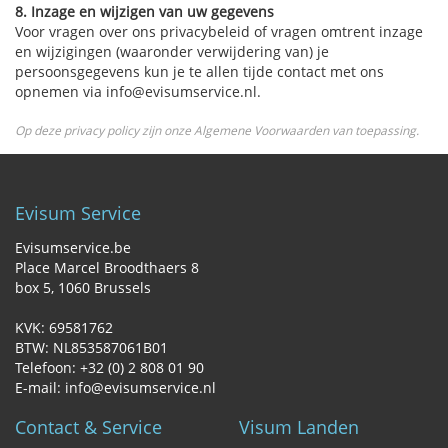
8. Inzage en wijzigen van uw gegevens
Voor vragen over ons privacybeleid of vragen omtrent inzage
en wijzigingen (waaronder verwijdering van) je
persoonsgegevens kun je te allen tijde contact met ons
opnemen via info@evisumservice.nl.
Op deze privacy policy zijn onze Algemene Voorwaarden van toepassing.
Evisum Service
Evisumservice.be
Place Marcel Broodthaers 8
box 5‚ 1060 Brussels
KVK: 69581762
BTW: NL853587061B01
Telefoon: +32 (0) 2 808 01 90
E-mail: info@evisumservice.nl
Contact & Service
Visum Landen