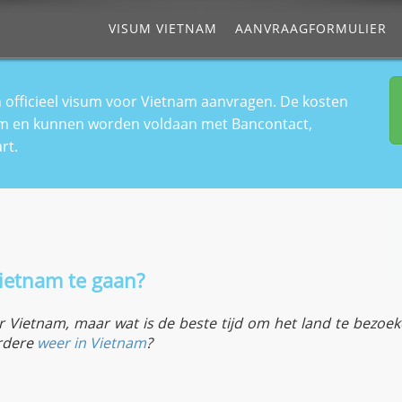
VISUM VIETNAM
AANVRAAGFORMULIER
n officieel visum voor Vietnam aanvragen. De kosten
isum en kunnen worden voldaan met Bancontact,
rt.
Vietnam te gaan?
 Vietnam, maar wat is de beste tijd om het land te bezoek
erdere
weer in Vietnam
?