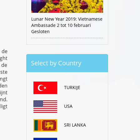
Lunar New Year 2019: Vietnamese
Ambassade 2 tot 10 februari
Gesloten
 de
ght
Select by Country
 de
ste
ngt
den
TURKIJE
jnt
emd.
ligt
USA
SRI LANKA