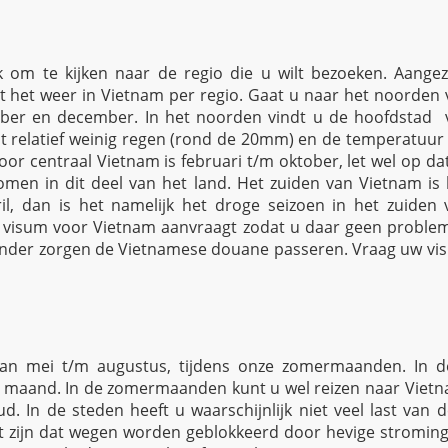
jk om te kijken naar de regio die u wilt bezoeken. Aangez
ilt het weer in Vietnam per regio. Gaat u naar het noorden
tober en december. In het noorden vindt u de hoofdstad 
lt relatief weinig regen (rond de 20mm) en de temperatuur 
oor centraal Vietnam is februari t/m oktober, let wel op da
en in dit deel van het land. Het zuiden van Vietnam is 
l, dan is het namelijk het droge seizoen in het zuiden 
n visum voor Vietnam aanvraagt zodat u daar geen proble
 zonder zorgen de Vietnamese douane passeren. Vraag uw vi
van mei t/m augustus, tijdens onze zomermaanden. In d
 maand. In de zomermaanden kunt u wel reizen naar Vietn
 In de steden heeft u waarschijnlijk niet veel last van d
t zijn dat wegen worden geblokkeerd door hevige stroming