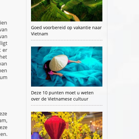
ien
Goed voorbereid op vakantie naar
 van
Vietnam
van
ligt
t er
het
van
men
sum
Deze 10 punten moet u weten
over de Vietnamese cultuur
eze
am,
eze
en.