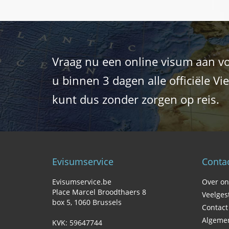
Vraag nu een online visum aan vo
u binnen 3 dagen alle officiële 
kunt dus zonder zorgen op reis.
Evisumservice
Contac
Evisumservice.be
Over on
Place Marcel Broodthaers 8
Veelges
box 5‚ 1060 Brussels
Contac
Algeme
KVK: 59647744