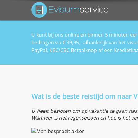
U kunt bij ons online en binnen 5 minuten ee
bedragen v.a € 39,95,- afhankelijk van het v
PayPal, KBC/CBC Betaalknop of een Kredietkaa
Wat is de beste reistijd om naar 
U heeft besloten om op vakantie te gaan naar
Wanneer is het regenseizoen en hoe is het v